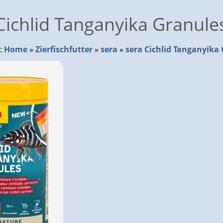
Cichlid Tanganyika Granule
r:
Home
»
Zierfischfutter
»
sera
»
sera Cichlid Tanganyika