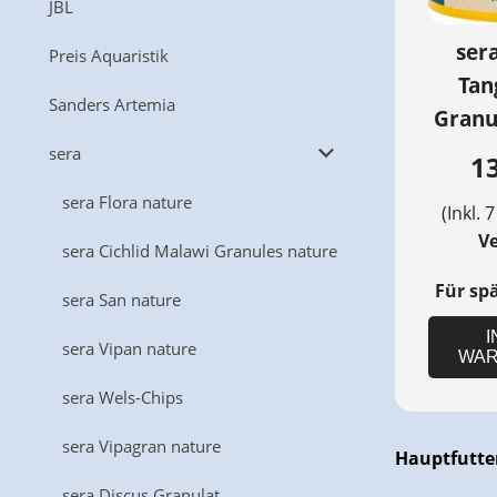
JBL
sera
Preis Aquaristik
Tan
Sanders Artemia
Granul
sera
13
sera Flora nature
(Inkl. 
V
sera Cichlid Malawi Granules nature
Für sp
sera San nature
I
sera Vipan nature
WAR
sera Wels-Chips
sera Vipagran nature
Hauptfutter
sera Discus Granulat