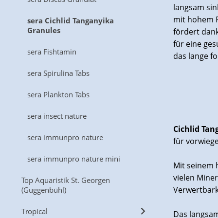
langsam sin
mit hohem P
sera Cichlid Tanganyika
Granules
fördert dan
für eine ge
sera Fishtamin
das lange f
sera Spirulina Tabs
sera Plankton Tabs
sera insect nature
Cichlid Ta
sera immunpro nature
für vorwiege
sera immunpro nature mini
Mit seinem 
vielen Mine
Top Aquaristik St. Georgen
Verwertbark
(Guggenbühl)
Tropical
Das langsam