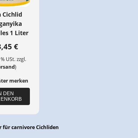
 Cichlid
ganyika
es 1 Liter
,45 €
7 % USt. zzgl.
ersand
)
äter merken
N DEN
ENKORB
 für carnivore Cichliden