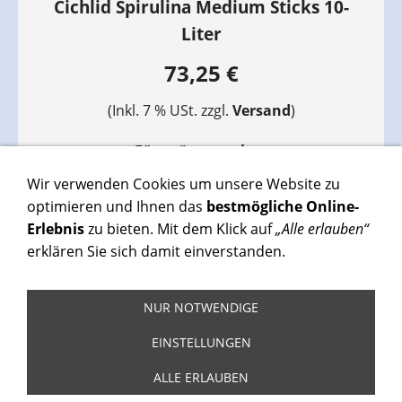
Cichlid Spirulina Medium Sticks 10-
Liter
73,25 €
(Inkl. 7 % USt. zzgl.
Versand
)
Für später merken
Wir verwenden Cookies um unsere Website zu
IN DEN WARENKORB
optimieren und Ihnen das
bestmögliche Online-
Erlebnis
zu bieten. Mit dem Klick auf
„Alle erlauben“
erklären Sie sich damit einverstanden.
NUR NOTWENDIGE
VERTRAG WIDERRUFEN
EINSTELLUNGEN
Impressum
AGB
Widerrufsrecht
Datenschutz
Hilfe
Versand
ALLE ERLAUBEN
Versand EU / Versand Schweiz
Cookies