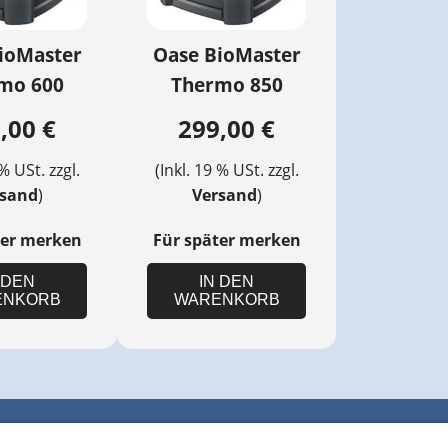
ioMaster
Oase BioMaster
mo 600
Thermo 850
,00 €
299,00 €
 % USt. zzgl.
(Inkl. 19 % USt. zzgl.
rsand
)
Versand
)
ter merken
Für später merken
 DEN
IN DEN
ENKORB
WARENKORB