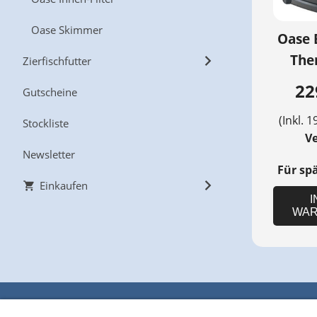
Oase Skimmer
Oase 
The
Zierfischfutter
22
Gutscheine
(Inkl. 1
Stockliste
V
Newsletter
Für sp
Einkaufen
I
WAR