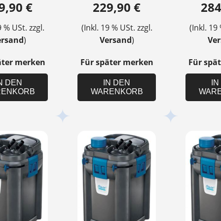
9,90 €
229,90 €
284
9 % USt. zzgl.
(Inkl. 19 % USt. zzgl.
(Inkl. 19
ersand
)
Versand
)
Ve
äter merken
Für später merken
Für spä
N DEN
IN DEN
IN
ENKORB
WARENKORB
WAR