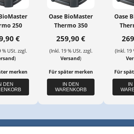
BioMaster
Oase BioMaster
Oase B
rmo 250
Thermo 350
Ther
9,90 €
259,90 €
269
9 % USt. zzgl.
(Inkl. 19 % USt. zzgl.
(Inkl. 19
ersand
)
Versand
)
Ve
äter merken
Für später merken
Für spä
N DEN
IN DEN
IN
ENKORB
WARENKORB
WAR