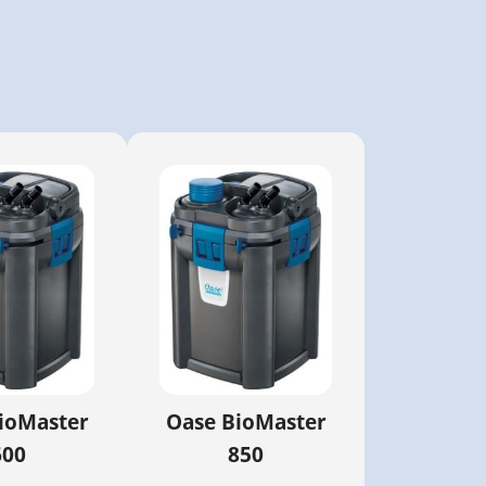
ioMaster
Oase BioMaster
600
850