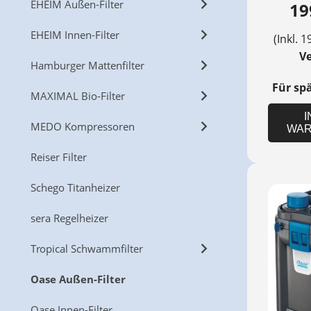
EHEIM Außen-Filter
19
EHEIM Innen-Filter
(Inkl. 1
V
Hamburger Mattenfilter
Für sp
MAXIMAL Bio-Filter
I
MEDO Kompressoren
WAR
Reiser Filter
Schego Titanheizer
sera Regelheizer
Tropical Schwammfilter
Oase Außen-Filter
Oase Innen-Filter