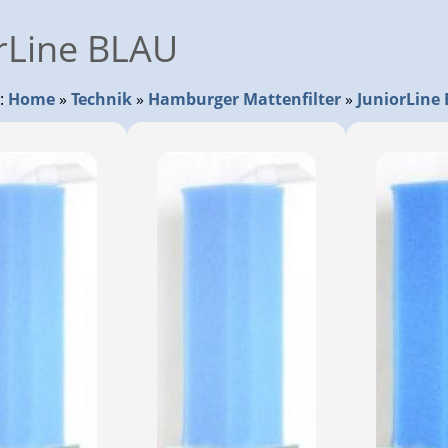
rLine BLAU
r:
Home
»
Technik
»
Hamburger Mattenfilter
»
JuniorLine