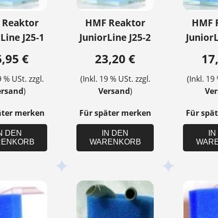
 Reaktor
HMF Reaktor
HMF 
Line J25-1
JuniorLine J25-2
JuniorL
,95 €
23,20 €
17
9 % USt. zzgl.
(Inkl. 19 % USt. zzgl.
(Inkl. 19
ersand
)
Versand
)
Ve
äter merken
Für später merken
Für spä
N DEN
IN DEN
IN
ENKORB
WARENKORB
WAR