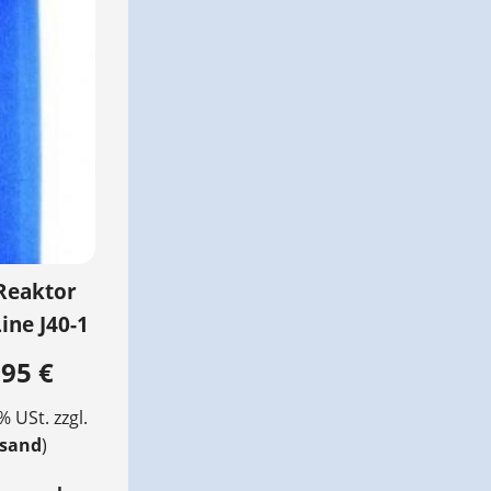
Reaktor
ine J40-1
,95 €
 % USt. zzgl.
rsand
)