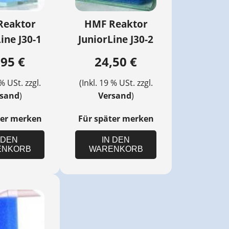
Reaktor
HMF Reaktor
ine J30-1
JuniorLine J30-2
,95 €
24,50 €
 % USt. zzgl.
(Inkl. 19 % USt. zzgl.
rsand
)
Versand
)
ter merken
Für später merken
 DEN
IN DEN
ENKORB
WARENKORB