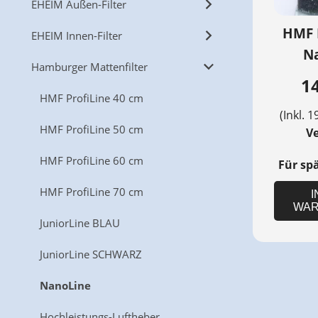
EHEIM Außen-Filter
HMF 
EHEIM Innen-Filter
N
Hamburger Mattenfilter
14
HMF ProfiLine 40 cm
(Inkl. 1
HMF ProfiLine 50 cm
V
HMF ProfiLine 60 cm
Für sp
HMF ProfiLine 70 cm
I
WAR
JuniorLine BLAU
JuniorLine SCHWARZ
NanoLine
Hochleistungs-Luftheber