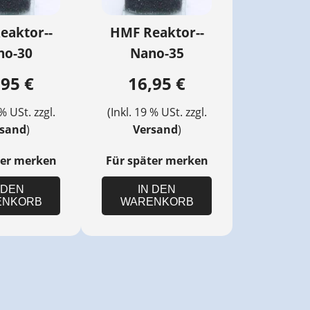
eaktor--
HMF Reaktor--
no-30
Nano-35
,95 €
16,95 €
 % USt. zzgl.
(Inkl. 19 % USt. zzgl.
rsand
)
Versand
)
ter merken
Für später merken
 DEN
IN DEN
ENKORB
WARENKORB