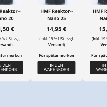
Reaktor--
HMF Reaktor--
HMF R
ano-20
Nano-25
Na
,50 €
14,95 €
15
9 % USt. zzgl.
(Inkl. 19 % USt. zzgl.
(Inkl. 19
ersand
)
Versand
)
Ve
äter merken
Für später merken
Für spä
N DEN
IN DEN
IN
ENKORB
WARENKORB
WAR